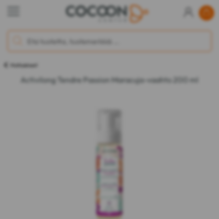
Hoitoaineet
Activilong Tendre Passion Maracuja-vaahto 200 ml