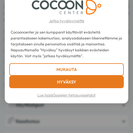
Activilong Tendre Passion Maracuja-vaahto 200 ml on
rikastettu passionhedelmällä ja kosteuttavilla ainesosilla, joka on
ihanteellinen määritellyille ja kimmoisille kiharoille.
Jatka hyväksymättä
Sen kevyt ja täyteläinen koostumus jättää kiiltävän pinnan, jolla
Cocooncenter ja sen kumppanit käyttävät evästeitä
parantaakseen kokemustasi, analysoidakseen liikennettämme ja
on herkullinen ja hedelmäinen tuoksu.
tarjotakseen sinulle personoitua sisältöä ja mainontaa.
Napsauttamalla "Hyväksy" hyväksyt kaikkien evästeiden
Alkoholi- ja sulfaatiton.
käytön. Voit myös "jatkaa hyväksymättä".
Vegaaninen.
MUKAUTA
99% luonnollista alkuperää olevia ainesosia.
HYVÄKSY
Valmistettu Ranskassa.
Lue lisää
Googlen tietosuojaehdot
Käyttöohjeet
Koostumus