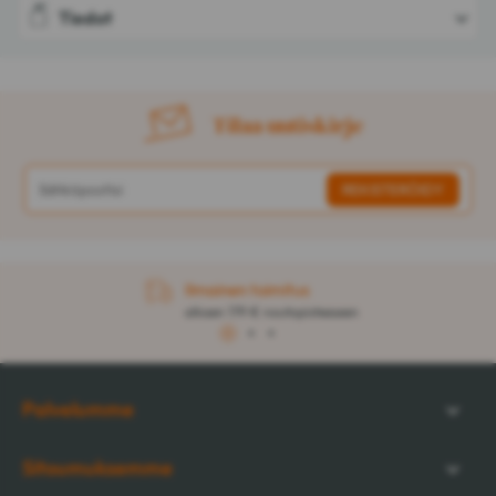
Tiedot
Tilaa uutiskirje
Ilmainen toimitus
alkaen 179 € noutopisteeseen
1
2
3
Palvelumme
Sitoumuksemme