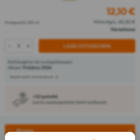
12,10
€
Hinta Kg/L: 60,50 €
Pumppupullo 200 ml
Varastossa
-
+
LISÄÄ OSTOSKORIIN
Kotiinkuljetus tai noutopisteeseen
Alkaen
11 elokuu 2026
Näytä kaikki toimitustavat
+121 pistettä
kanta-asiakaspisteitä tästä tuotteesta
Kuvaus