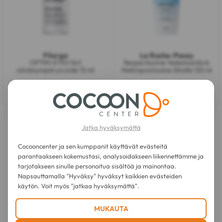
Filorga
La Roche-Posay
OPTIM-EYES 3in1
Respectissime Vedenkestävä
silmänympärysvoide 15 ml
Meikinpoistoaine Silmille 125 ml
38,60 €
17,10 €
Jatka hyväksymättä
Cocooncenter ja sen kumppanit käyttävät evästeitä
parantaakseen kokemustasi, analysoidakseen liikennettämme ja
tarjotakseen sinulle personoitua sisältöä ja mainontaa.
Napsauttamalla "Hyväksy" hyväksyt kaikkien evästeiden
käytön. Voit myös "jatkaa hyväksymättä".
MUKAUTA
Eye Care
Eyes
Rypynvastainen