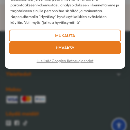
parantaakseen kokemustasi, analysoidakseen liikennettämme ja
tarjotakseen sinulle personoitua sisältöä ja mainontaa.
Ilmainen toimitus
Napsauttamalla "Hyväksy" hyväksyt kaikkien evästeiden
alkaen 179 € noutopisteeseen
käytön. Voit myös "jatkaa hyväksymättä".
MUKAUTA
Palvelumme
HYVÄKSY
Sitoumuksemme
Lue lisää
Googlen tietosuojaehdot
Yleistiedot
Maksu
Löydä meidät