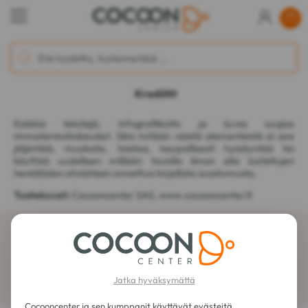
Krediitit
Kaikkia tekstejä, infografiikoita ja kuvia suojaa
immateriaalioikeudet. Siksi mitään näistä elementeistä ei saa
jäljentää, muokata, toistaa, kaupallisesti hyödyntää tai
käyttää uudelleen millään tavalla ilman alla lueteltujen
henkilöiden etukäteen annettua kirjallista suostumusta.
Tuotekuvat:
Cocooncenter SAS, www.cocooncenter.fi
Tilaa uutiskirje
Jatka hyväksymättä
Cocooncenter ja sen kumppanit käyttävät evästeitä