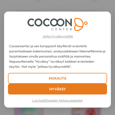
Jatka hyväksymättä
Cocooncenter ja sen kumppanit käyttävät evästeitä
parantaakseen kokemustasi, analysoidakseen liikennettämme ja
tarjotakseen sinulle personoitua sisältöä ja mainontaa.
Argaïa
Argaïa
Napsauttamalla "Hyväksy" hyväksyt kaikkien evästeiden
Vaaleanpunainen Hienojakoinen
Ghassoul Hienojakoinen Savi 170
Savi 170 g
g
käytön. Voit myös "jatkaa hyväksymättä".
5,20 €
7,90 €
MUKAUTA
HYVÄKSY
Lue lisää
Googlen tietosuojaehdot