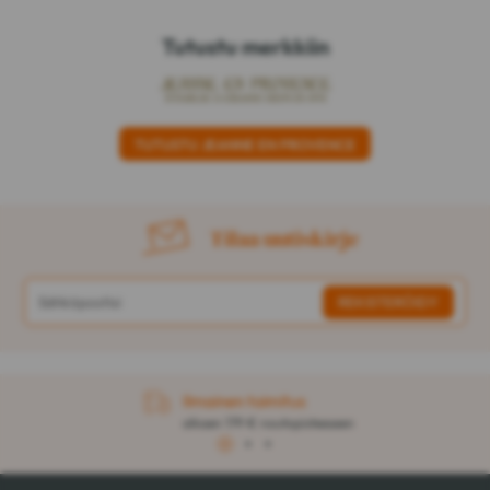
Tutustu merkkiin
TUTUSTU JEANNE EN PROVENCE
Tilaa uutiskirje
Ilmainen toimitus
alkaen 179 € noutopisteeseen
1
2
3