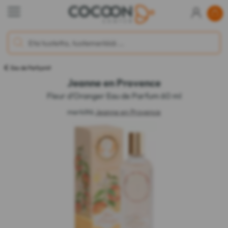
Eau de Parfyymit
Jeanne en Provence
Fleur d'Oranger Eau de Parfum 60 ml
merkiltä
Jeanne en Provence