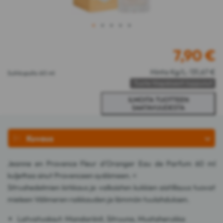
1
2
3
4
5
7,90
€
Hinta Kg/L: 131,67 €
Suihkupullo 60 ml
Tuote tilapäisesti loppunut
Kuvaus
Jeanne en Provence Fleur d'Oranger Eau de Parfum 60 ml
kuljettaa sinut Provenceen sydämeen. <
Sitrushedelmien kirkkaus ja valkoisten kukkien aistillisuus tuovat
mieleen Välimeren raikkauden ja lämmön tuulahduksen.
Latvatuoksut: Mandariinit, Sitruuna, Mustaherukka