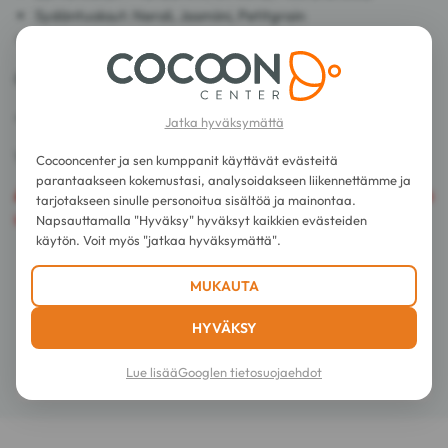
Sydäntuoksut: Neroli, Jasmiini, Petitgrain
Pohjatuoksu: Myski.
85% ainesosista on luonnollista alkuperää.
<>
Jatka hyväksymättä
Valmistettu Ranskassa.
Cocooncenter ja sen kumppanit käyttävät evästeitä
parantaakseen kokemustasi, analysoidakseen liikennettämme ja
Huomio
: Tämä tuote on syttyvä, sitä ei voida lähettää
tarjotakseen sinulle personoitua sisältöä ja mainontaa.
kaikkien kuljetusyhtiöidemme kautta.
Napsauttamalla "Hyväksy" hyväksyt kaikkien evästeiden
käytön. Voit myös "jatkaa hyväksymättä".
Käyttöohjeet
MUKAUTA
Koostumus
HYVÄKSY
Lue lisää
Googlen tietosuojaehdot
Tiedot